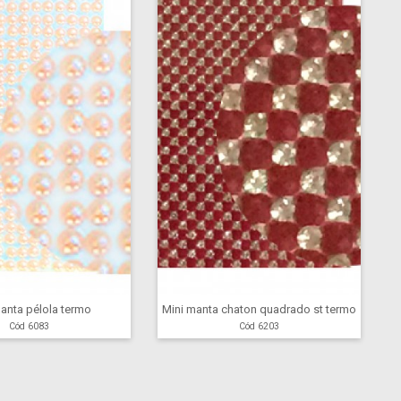
anta pélola termo
Mini manta chaton quadrado st termo
Cód 6083
Cód 6203