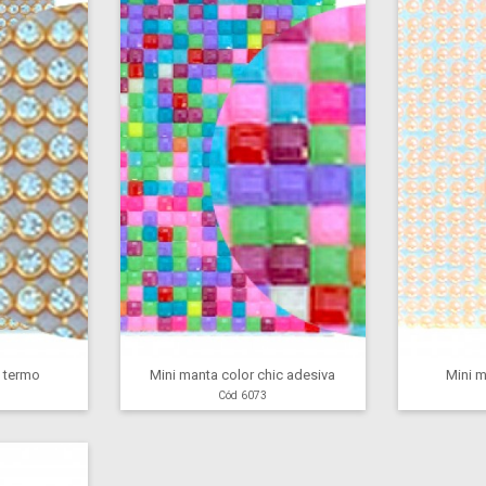
s termo
Mini manta color chic adesiva
Mini m
Cód 6073