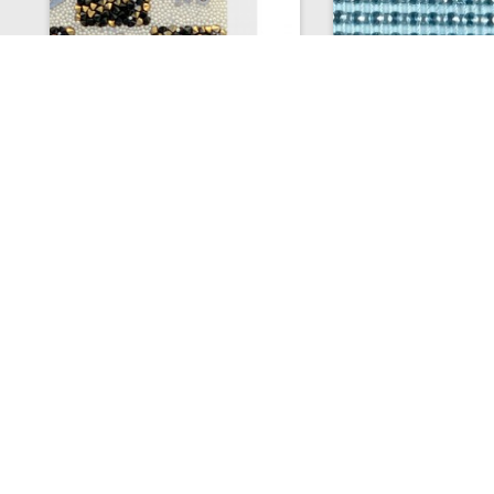
Mini manta micro strass termo
Manta strass falso 04
Cód 6227
Cód 6244